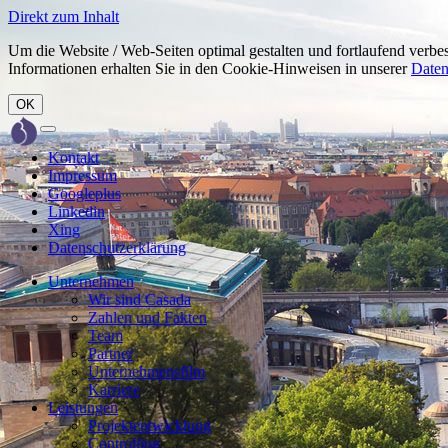
Direkt zum Inhalt
Um die Website / Web-Seiten optimal gestalten und fortlaufend ver
Informationen erhalten Sie in den Cookie-Hinweisen in unserer
Daten
OK
Toggle
navigation
Kontakt
Impressum
Googleplus
Linkedin
Xing
Datenschutzerklärung
Unternehmen
Wir sind Casada
Zahlen und Fakten
Team
Partner
Unternehmensfilm
Karriere
Leistungen
Projektentwicklung
Controlling