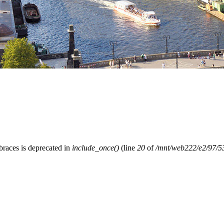
 braces is deprecated in
include_once()
(line
20
of
/mnt/web222/e2/97/53