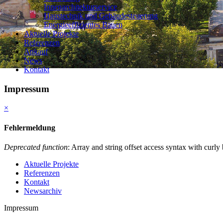
Innenarchitekturservice
Haustechnik und Gebäudesteuerung
Energieeffizientes Bauen
Aktuelle Projekte
Referenzen
Ankauf
News
Kontakt
Impressum
×
Fehlermeldung
Deprecated function
: Array and string offset access syntax with curly
Aktuelle Projekte
Referenzen
Kontakt
Newsarchiv
Impressum