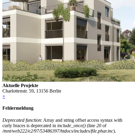
Aktuelle Projekte
Charlottenstr. 59, 13156 Berlin
×
Fehlermeldung
Deprecated function
: Array and string offset access syntax with
curly braces is deprecated in
include_once()
(line
20
of
/mnt/web222/e2/97/53486397/htdocs/includes/file.phar.inc
).