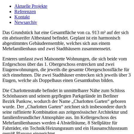
Aktuelle Projekte
Referenzen
Kontakt
Newsarchiv
Das Grundstück hat eine Gesamtfläche von ca. 913 m² auf der sich
ein abrissreifer Altbestand befindet. Geplant ist ein harmonisch
abgestimmtes Gebäudeensemble, welches sich aus einem
Mehrfamilienhaus und zwei Stadthäusern zusammensetzt.
Ersteres umfasst zwei Maisonette Wohnungen, die sich beide vom
Erdgeschoss über das 1. Obergeschoss erstrecken und zwei
Etagenwohnungen, die jeweils die gesamte Obergeschossfläche für
sich einnehmen. Die zwei Stadthäuser erstrecken sich jeweils über 3
Etagen, welche als Doppelhaus einen Gesamtkubus bilden.
Die Charlottenstraße befindet in unmittelbarer Nähe zum Schloss
Schönhausen und seinem gepflegten Parkgelände im Berliner
Bezirk Pankow, wodurch der Name „Charlotten Garten“ geboren
wurde. Der „Charlotten Garten“ zeichnet sich insbesondere durch
seine raffinierte Kombination aus zeitgenössischer Architektur und
familienfreundlicher Atmosphäre aus. Im Kellergeschoss des
Mehrfamilienhauses werden 4 Abstellräume, 8 Stellplätze für
Fahrräder, ein Technik/Heizungsraum und ein Hausanschlussraum
gemäß Planung eingerichtet.