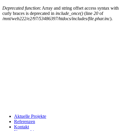
Deprecated function
: Array and string offset access syntax with
curly braces is deprecated in
include_once()
(line
20
of
/mnt/web222/e2/97/53486397/htdocs/includes/file.phar.inc
).
Aktuelle Projekte
Referenzen
Kontakt